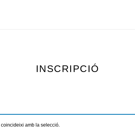
Inici
LA NOSTRA ESCOLA
CURS 2025/26
CURS
INSCRIPCIÓ
 coincideixi amb la selecció.