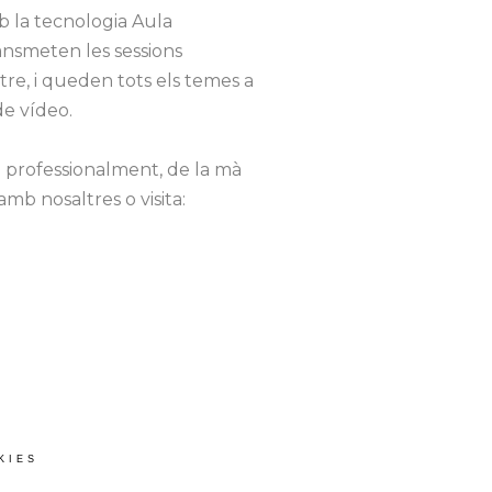
 la tecnologia Aula
ransmeten les sessions
re, i queden tots els temes a
de vídeo.
 professionalment, de la mà
mb nosaltres o visita:
KIES