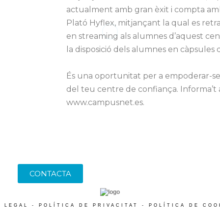
actualment amb gran èxit i compta amb
Plató Hyflex, mitjançant la qual es ret
en streaming als alumnes d’aquest cent
la disposició dels alumnes en càpsules 
És una oportunitat per a empoderar-se
del teu centre de confiança. Informa’t a
www.campusnet.es.
CONTACTA
S LEGAL
-
POLÍTICA DE PRIVACITAT
-
POLÍTICA DE COO