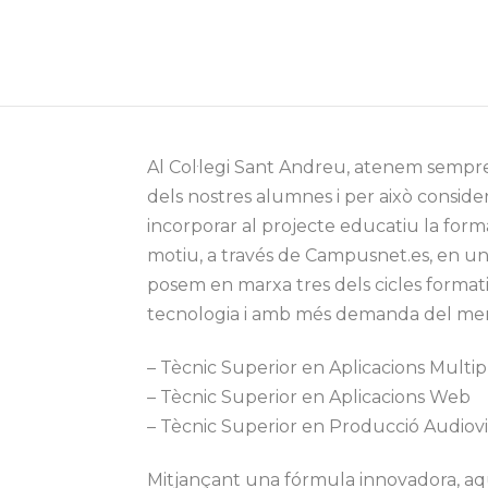
Inici
LA NOSTRA ESCOLA
CURS 2025/26
CURS
Al Col·legi Sant Andreu, atenem sempre 
dels nostres alumnes i per això consid
incorporar al projecte educatiu la form
motiu, a través de Campusnet.es, en un 
posem en marxa tres dels cicles formati
tecnologia i amb més demanda del mer
– Tècnic Superior en Aplicacions Multi
– Tècnic Superior en Aplicacions Web
– Tècnic Superior en Producció Audiovi
Mitjançant una fórmula innovadora, aqu