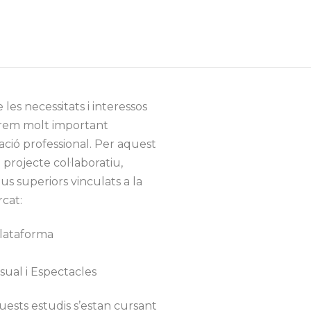
 2026/27
OFERTA EDUCATIVA
CONTACTE
les necessitats i interessos
erem molt important
ació professional. Per aquest
projecte col·laboratiu,
us superiors vinculats a la
cat:
plataforma
sual i Espectacles
ests estudis s’estan cursant